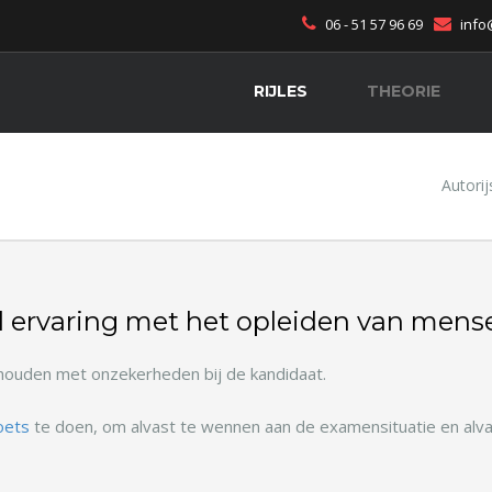
06 - 51 57 96 69
info
RIJLES
THEORIE
Autori
l ervaring met het opleiden van mensen
gehouden met onzekerheden bij de kandidaat.
oets
te doen, om alvast te wennen aan de examensituatie en alva