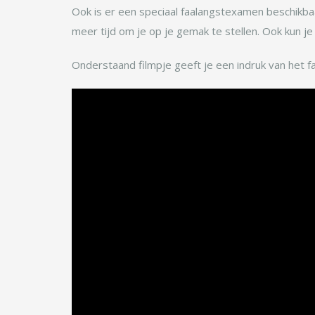
Ook is er een speciaal faalangstexamen beschikbaa
meer tijd om je op je gemak te stellen. Ook kun je
Onderstaand filmpje geeft je een indruk van het 