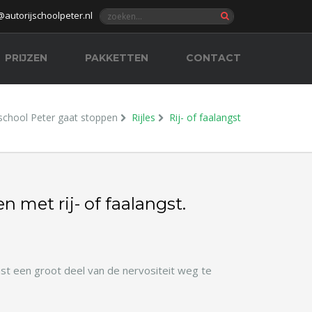
@autorijschoolpeter.nl
PRIJZEN
PAKKETTEN
CONTACT
jschool Peter gaat stoppen
Rijles
Rij- of faalangst
 met rij- of faalangst.
st een groot deel van de nervositeit weg te