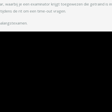
r, waarbij je een examinator krijgt toegewezen die getraind is i
 tijdens de rit om een time-out vragen.
faalangstexamen.