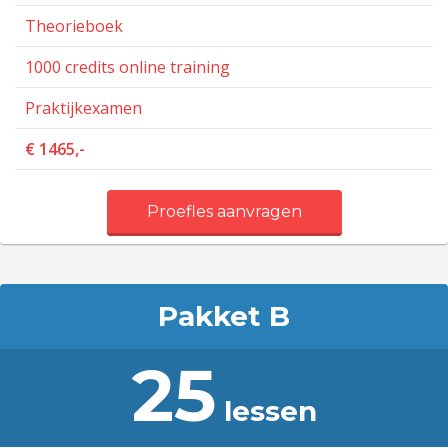
Theorieboek
1000 credits online training
Praktijkexamen
€ 1465,-
Proefles aanvragen
Pakket B
25
lessen