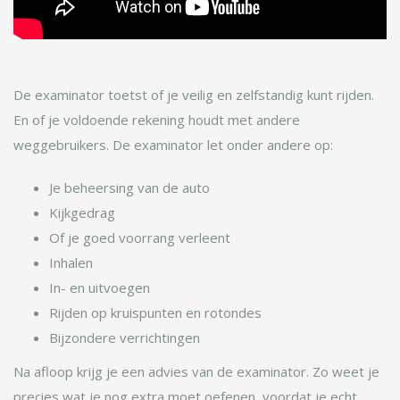
De examinator toetst of je veilig en zelfstandig kunt rijden.
En of je voldoende rekening houdt met andere
weggebruikers. De examinator let onder andere op:
Je beheersing van de auto
Kijkgedrag
Of je goed voorrang verleent
Inhalen
In- en uitvoegen
Rijden op kruispunten en rotondes
Bijzondere verrichtingen
Na afloop krijg je een advies van de examinator. Zo weet je
precies wat je nog extra moet oefenen, voordat je echt